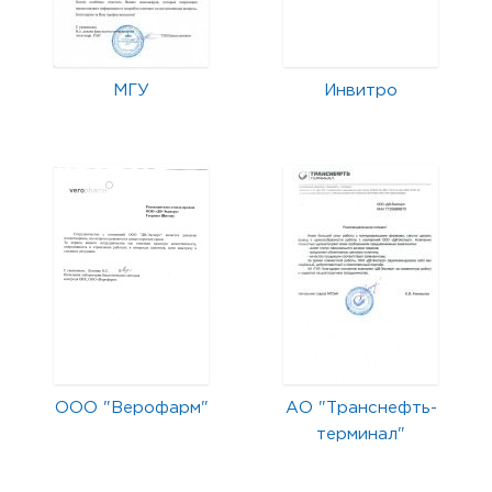
МГУ
Инвитро
ООО "Верофарм"
АО "Транснефть-
терминал"