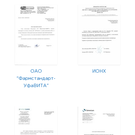
ОАО
ИОНХ
"Фармстандарт-
УфаВИТА"