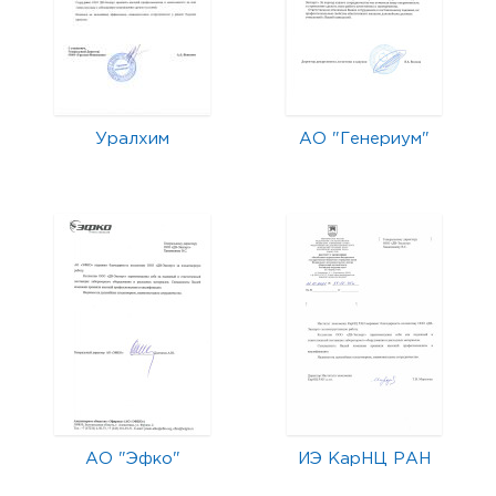
Уралхим
АО "Генериум"
АО "Эфко"
ИЭ КарНЦ РАН