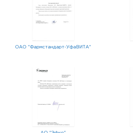
ОАО "Фармстандарт-УфаВИТА"
АО "Эфко"