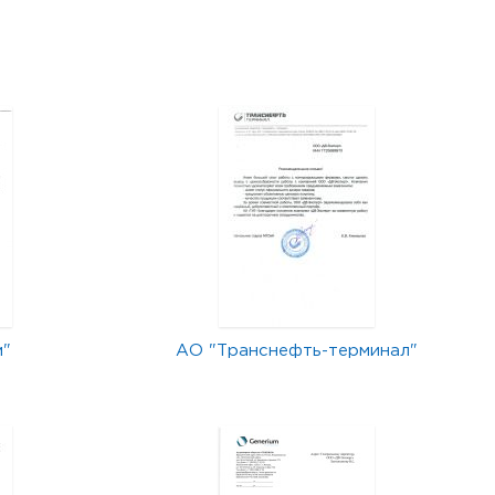
м"
АО "Транснефть-терминал"