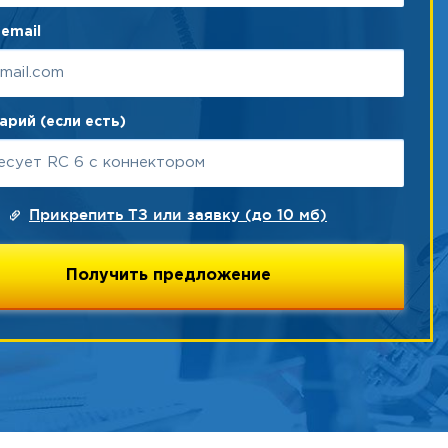
email
рий (если есть)
Прикрепить ТЗ или заявку (до 10 мб)