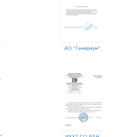
АО "Генериум"
"
ИХХТ СО РАН