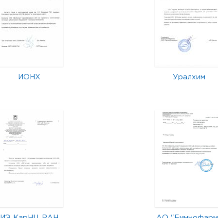
ИОНХ
Уралхим
ИЭ КарНЦ РАН
АО "Биннофарм