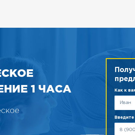
ЕСКОЕ
Полу
пред
НИЕ 1 ЧАСА
Как к в
еское
Введите