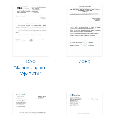
ОАО
ИОНХ
"Фармстандарт-
УфаВИТА"