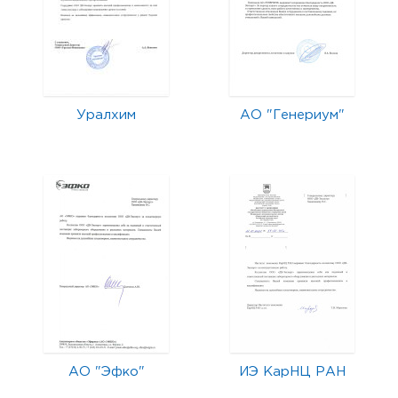
Уралхим
АО "Генериум"
АО "Эфко"
ИЭ КарНЦ РАН