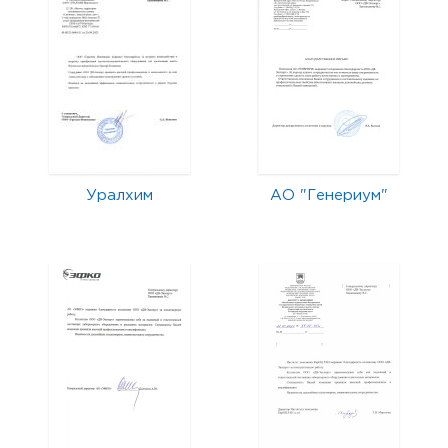
Уралхим
АО "Генериум"