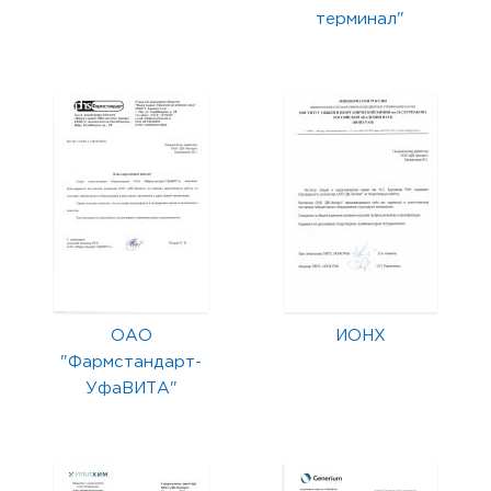
терминал"
ОАО
ИОНХ
"Фармстандарт-
УфаВИТА"