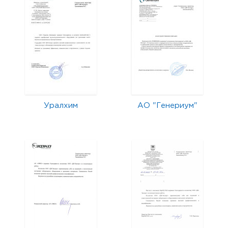
Уралхим
АО "Генериум"