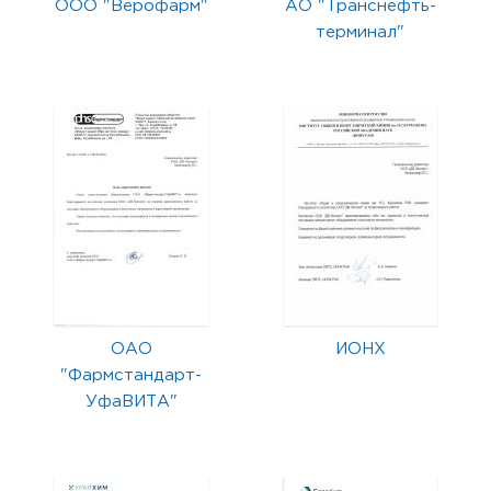
ООО "Верофарм"
АО "Транснефть-
терминал"
ОАО
ИОНХ
"Фармстандарт-
УфаВИТА"