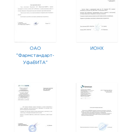
ОАО
ИОНХ
"Фармстандарт-
УфаВИТА"