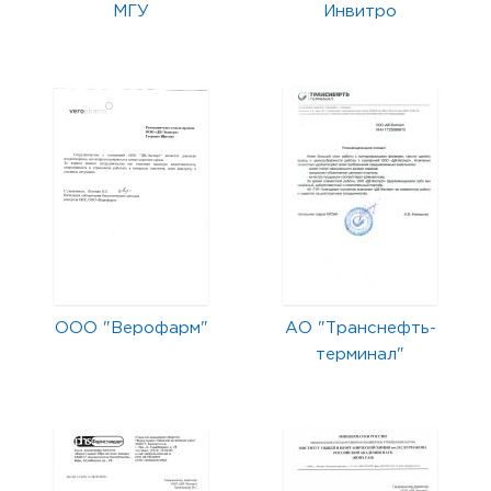
МГУ
Инвитро
ООО "Верофарм"
АО "Транснефть-
терминал"