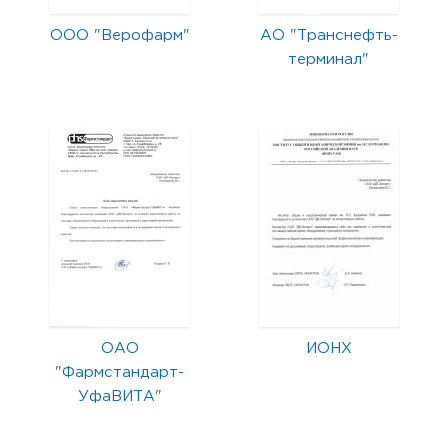
ООО "Верофарм"
АО "Транснефть-
терминал"
ОАО
ИОНХ
"Фармстандарт-
УфаВИТА"