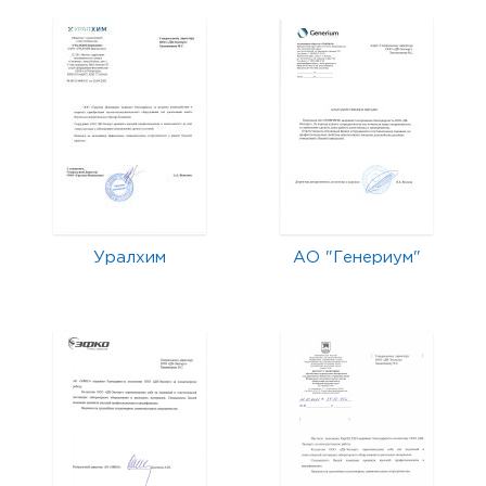
Уралхим
АО "Генериум"