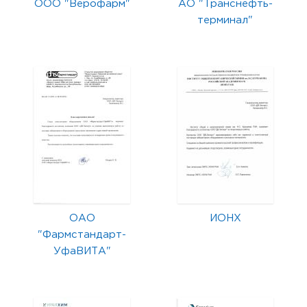
ООО "Верофарм"
АО "Транснефть-
терминал"
ОАО
ИОНХ
"Фармстандарт-
УфаВИТА"