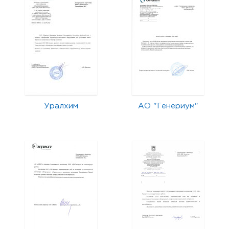
Уралхим
АО "Генериум"