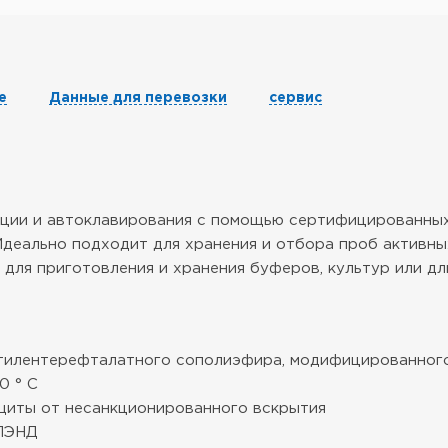
е
Данные для перевозки
сервис
ации и автоклавирования с помощью сертифицированных
й. Идеально подходит для хранения и отбора проб актив
для приготовления и хранения буферов, культур или дл
этилентерефталатного сополиэфира, модифицированного
0 ° C
ащиты от несанкционированного вскрытия
 ПЭНД