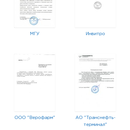
МГУ
Инвитро
ООО "Верофарм"
АО "Транснефть-
терминал"