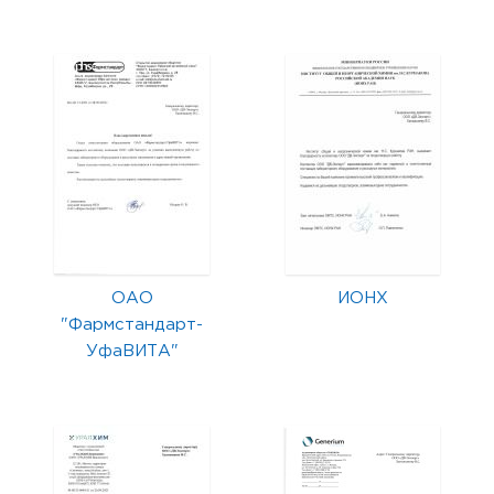
ОАО
ИОНХ
"Фармстандарт-
УфаВИТА"