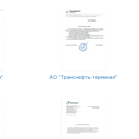
м"
АО "Транснефть-терминал"