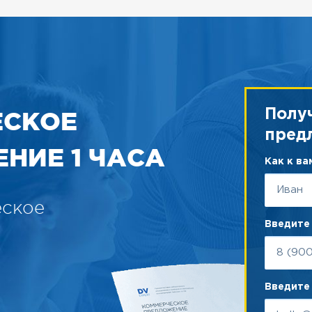
ЕСКОЕ
Полу
пред
НИЕ 1 ЧАСА
Как к в
еское
Введите
Введите 