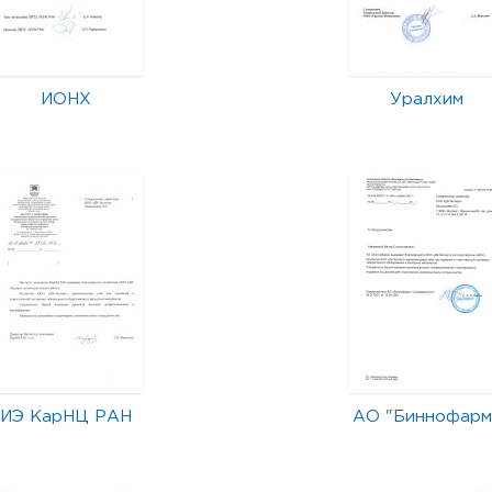
ИОНХ
Уралхим
ИЭ КарНЦ РАН
АО "Биннофарм