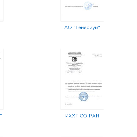
АО "Генериум"
"
ИХХТ СО РАН