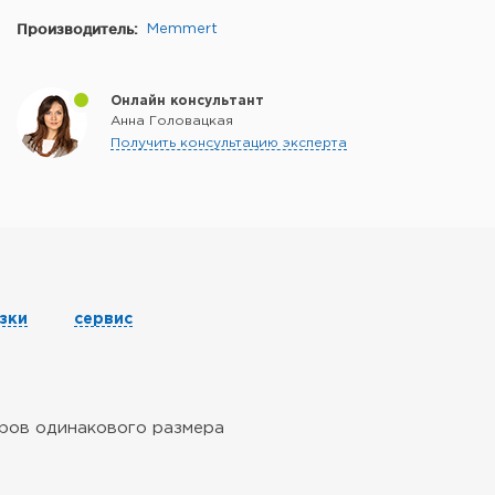
Производитель:
Memmert
Онлайн консультант
Анна Головацкая
Получить консультацию эксперта
зки
сервис
оров одинакового размера