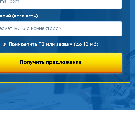
рий (если есть)
Прикрепить ТЗ или заявку (до 10 мб)