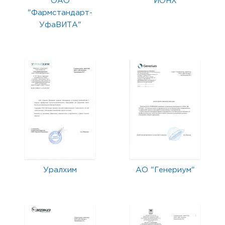
ОАО
ИОНХ
"Фармстандарт-
УфаВИТА"
Уралхим
АО "Генериум"