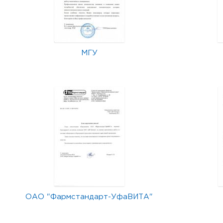
МГУ
ОАО "Фармстандарт-УфаВИТА"