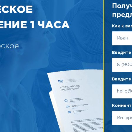
ЕСКОЕ
Полу
пред
НИЕ 1 ЧАСА
Как к в
еское
Введите
Введите 
Коммента