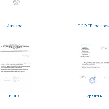
Инвитро
ООО "Верофар
ИОНХ
Уралхим