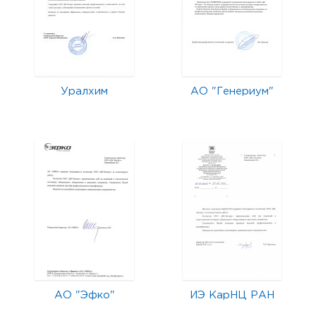
Уралхим
АО "Генериум"
АО "Эфко"
ИЭ КарНЦ РАН