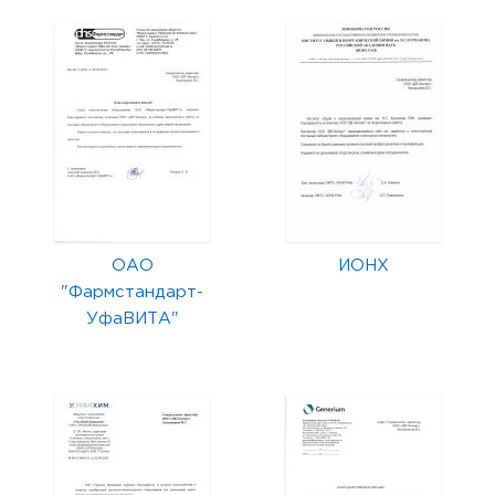
ОАО
ИОНХ
"Фармстандарт-
УфаВИТА"