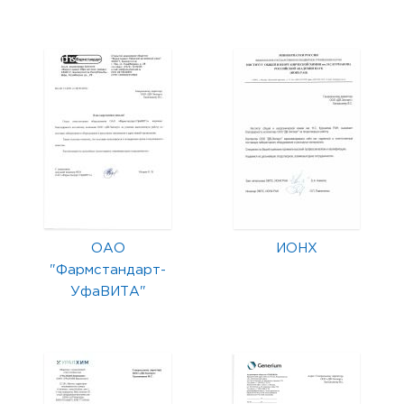
ОАО
ИОНХ
"Фармстандарт-
УфаВИТА"