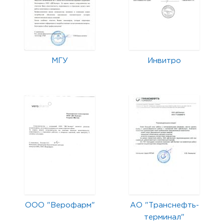
МГУ
Инвитро
ООО "Верофарм"
АО "Транснефть-
терминал"