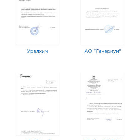
Уралхим
АО "Генериум"