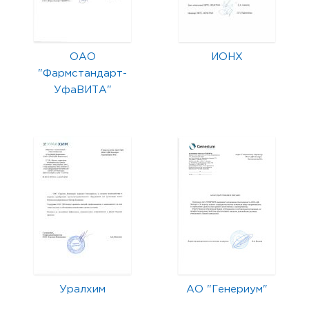
ОАО
ИОНХ
"Фармстандарт-
УфаВИТА"
Уралхим
АО "Генериум"