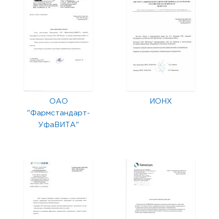
ОАО
ИОНХ
"Фармстандарт-
УфаВИТА"