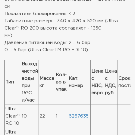
см
Показатель блокирования: < 3
Габаритные размеры: 340 x 420 x 520 мм (Ultra
Clear™ RO 200 высота составляет - 1350
мм)
Давление питающей воды: 2 ... 6 бар
0 ... 5 бар (Ultra ClearTM RO EDI 10)
Выход
чистой
Цена
Цена
Кол-
воды
Масса
Кат.
с
с
Срок
Тип
во в
при
кг
номер
НДС,
НДС,
постав
упак.
15°C
евро
руб
л/час
Ultra
Clear™
10
22
1
6267635
RO 10
Ultra