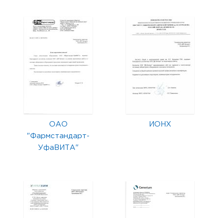
ОАО
ИОНХ
"Фармстандарт-
УфаВИТА"