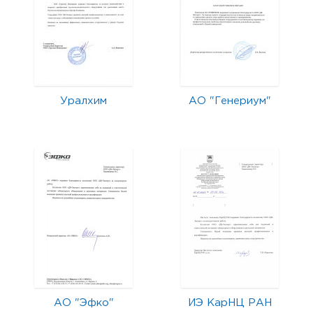
Уралхим
АО "Генериум"
АО "Эфко"
ИЭ КарНЦ РАН