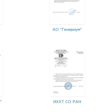
АО "Генериум"
"
ИХХТ СО РАН