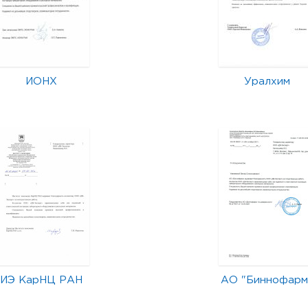
ИОНХ
Уралхим
ИЭ КарНЦ РАН
АО "Биннофарм