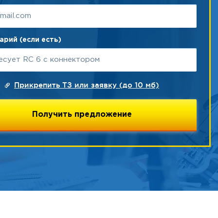
рий (если есть)
Прикрепить ТЗ или заявку (до 10 мб)