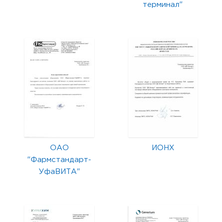
терминал"
ОАО
ИОНХ
"Фармстандарт-
УфаВИТА"