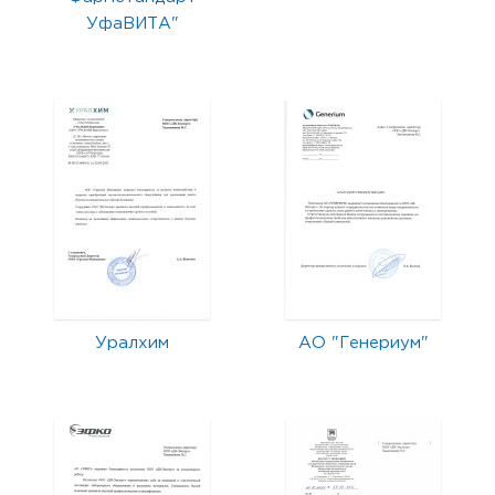
УфаВИТА"
Уралхим
АО "Генериум"