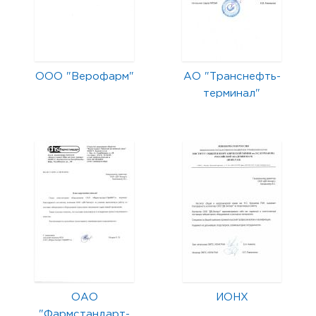
ООО "Верофарм"
АО "Транснефть-
терминал"
ОАО
ИОНХ
"Фармстандарт-