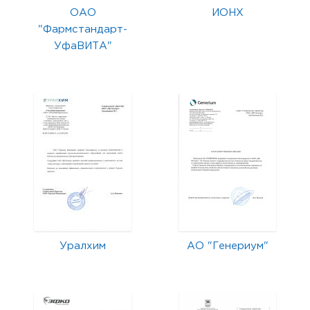
ОАО
ИОНХ
"Фармстандарт-
УфаВИТА"
Уралхим
АО "Генериум"