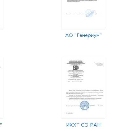
АО "Генериум"
"
ИХХТ СО РАН