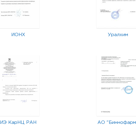
ИОНХ
Уралхим
ИЭ КарНЦ РАН
АО "Биннофарм