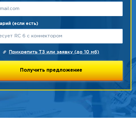
рий (если есть)
Прикрепить ТЗ или заявку (до 10 мб)