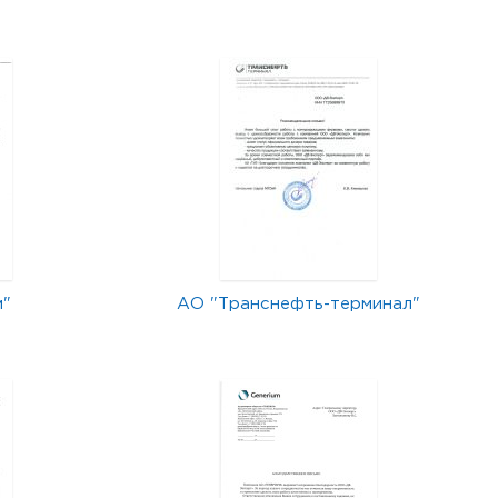
м"
АО "Транснефть-терминал"