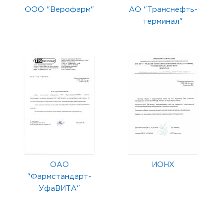
ООО "Верофарм"
АО "Транснефть-
терминал"
ОАО
ИОНХ
"Фармстандарт-
УфаВИТА"