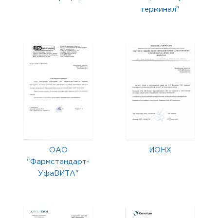
терминал"
ОАО
ИОНХ
"Фармстандарт-
УфаВИТА"