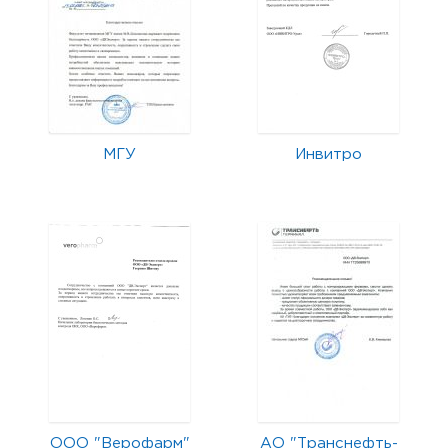
МГУ
Инвитро
ООО "Верофарм"
АО "Транснефть-