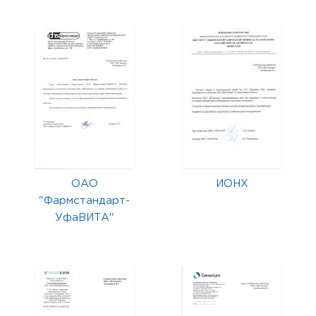
ОАО
ИОНХ
"Фармстандарт-
УфаВИТА"