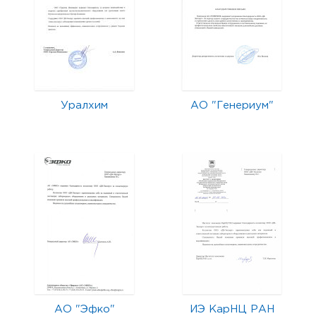
Уралхим
АО "Генериум"
АО "Эфко"
ИЭ КарНЦ РАН