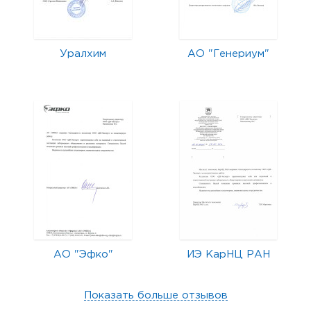
Уралхим
АО "Генериум"
АО "Эфко"
ИЭ КарНЦ РАН
Показать больше отзывов