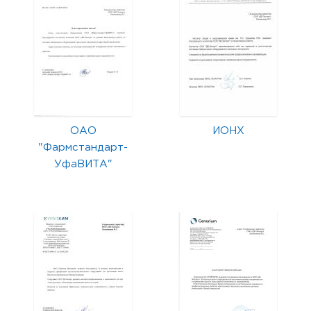
ОАО
ИОНХ
"Фармстандарт-
УфаВИТА"