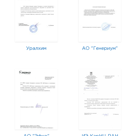
Уралхим
АО "Генериум"