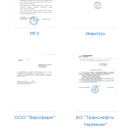
МГУ
Инвитро
ООО "Верофарм"
АО "Транснефть-
терминал"