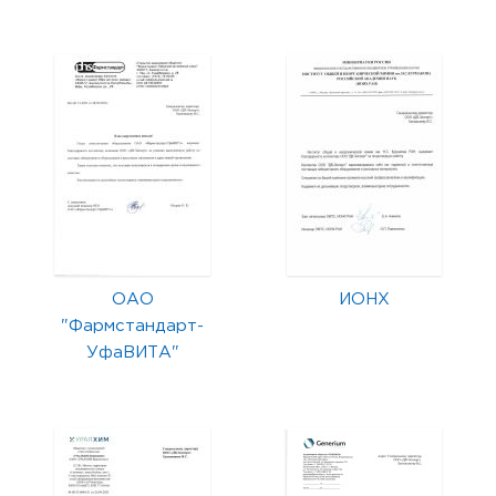
ОАО
ИОНХ
"Фармстандарт-
УфаВИТА"