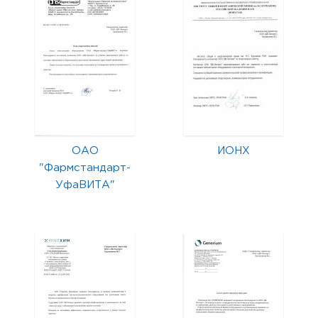
ОАО
ИОНХ
"Фармстандарт-
УфаВИТА"