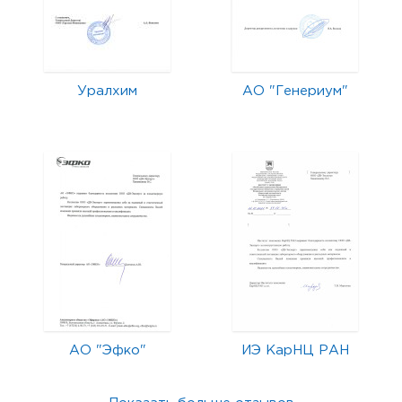
Уралхим
АО "Генериум"
АО "Эфко"
ИЭ КарНЦ РАН