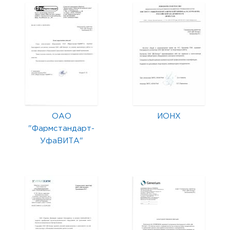
ОАО
ИОНХ
"Фармстандарт-
УфаВИТА"