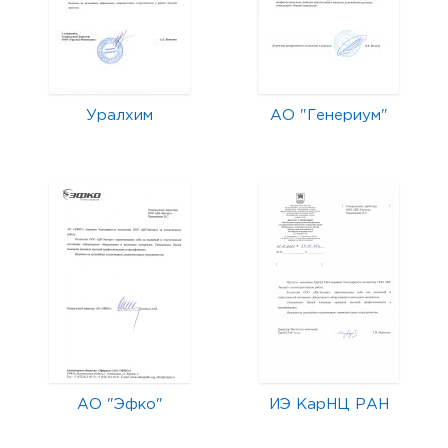
Уралхим
АО "Генериум"
АО "Эфко"
ИЭ КарНЦ РАН