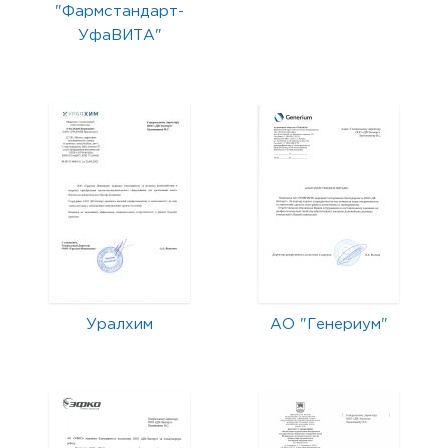
"Фармстандарт-
УфаВИТА"
Уралхим
АО "Генериум"