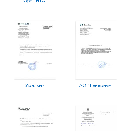
УфаВИТА"
Уралхим
АО "Генериум"