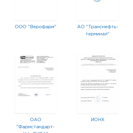
ООО "Верофарм"
АО "Транснефть-
терминал"
ОАО
ИОНХ
"Фармстандарт-