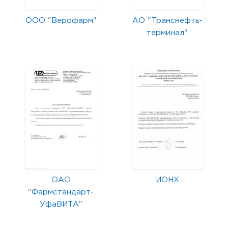
ООО "Верофарм"
АО "Транснефть-
терминал"
ОАО
ИОНХ
"Фармстандарт-
УфаВИТА"