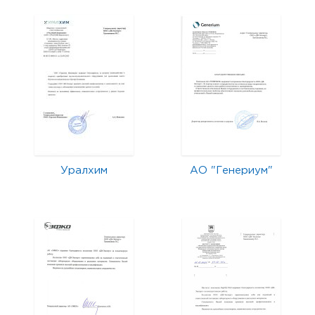
Уралхим
АО "Генериум"