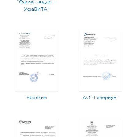
"Фармстандарт-
УфаВИТА"
Уралхим
АО "Генериум"