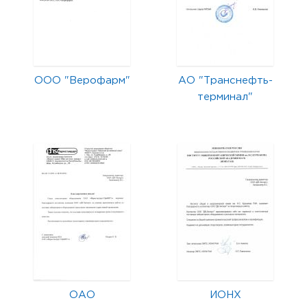
ООО "Верофарм"
АО "Транснефть-
терминал"
ОАО
ИОНХ