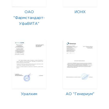
ОАО
ИОНХ
"Фармстандарт-
УфаВИТА"
Уралхим
АО "Генериум"