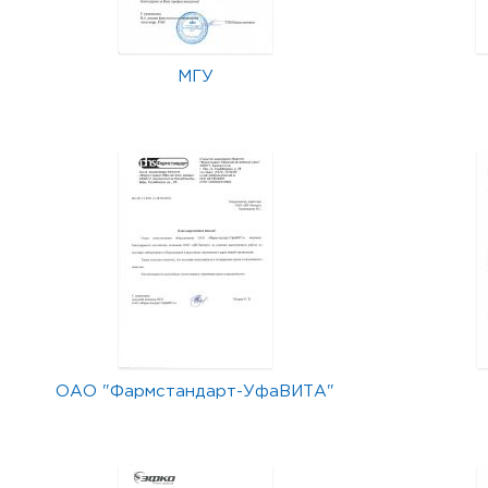
МГУ
ОАО "Фармстандарт-УфаВИТА"