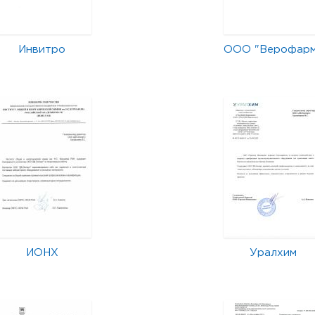
Инвитро
ООО "Верофар
ИОНХ
Уралхим