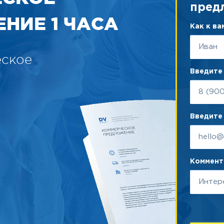
пред
НИЕ 1 ЧАСА
Как к в
еское
Введите
Введите 
Коммента