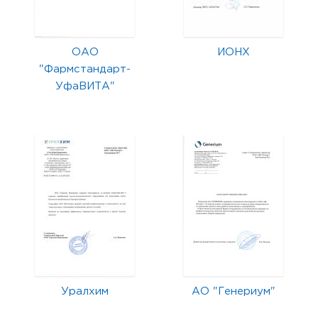
ОАО
ИОНХ
"Фармстандарт-
УфаВИТА"
Уралхим
АО "Генериум"