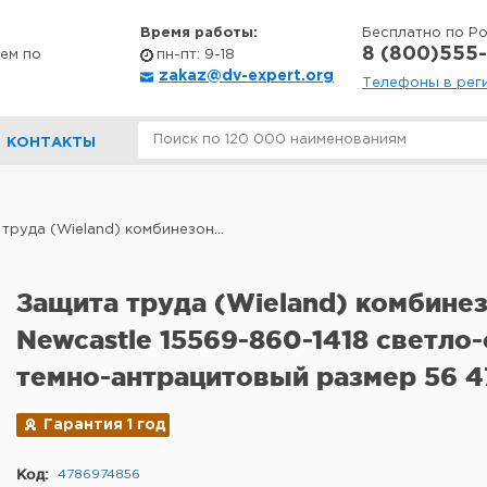
Время работы:
Бесплатно по Р
8 (800)555-
ем по
пн-пт: 9-18
zakaz@dv-expert.org
Телефоны в рег
КОНТАКТЫ
труда (Wieland) комбинезон...
Защита труда (Wieland) комбине
Newcastle 15569-860-1418 светл
темно-антрацитовый размер 56 
Гарантия 1 год
Код:
4786974856