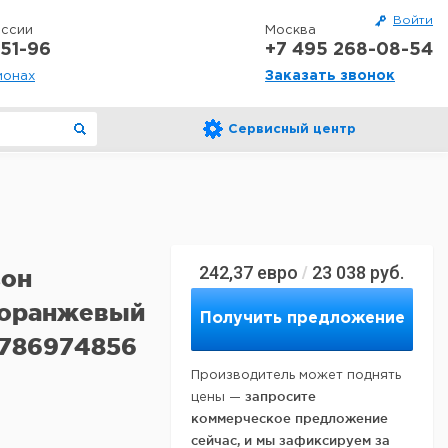
Войти
оссии
Москва
51-96
+7 495 268-08-54
Заказать звонок
ионах
Сервисный центр
242,37
евро
23 038
руб.
/
зон
о-оранжевый
Получить предложение
4786974856
Производитель может поднять
запросите
цены —
коммерческое предложение
сейчас, и мы зафиксируем за