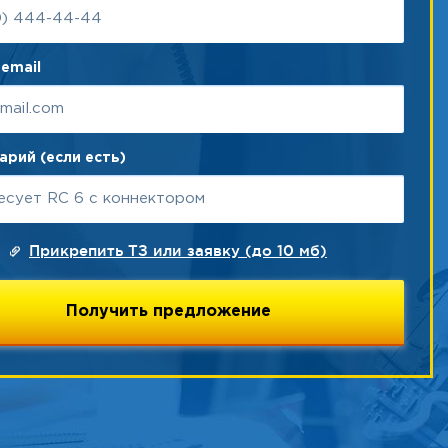
email
рий (если есть)
Прикрепить ТЗ или заявку (до 10 мб)