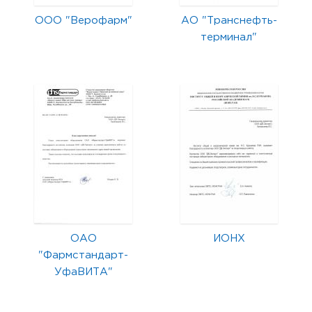
ООО "Верофарм"
АО "Транснефть-
терминал"
ОАО
ИОНХ
"Фармстандарт-
УфаВИТА"