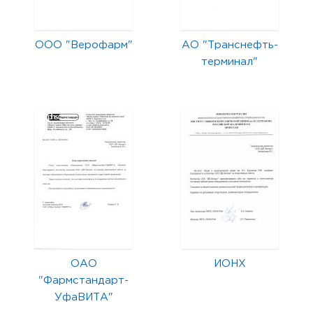
ООО "Верофарм"
АО "Транснефть-
терминал"
ОАО
ИОНХ
"Фармстандарт-
УфаВИТА"