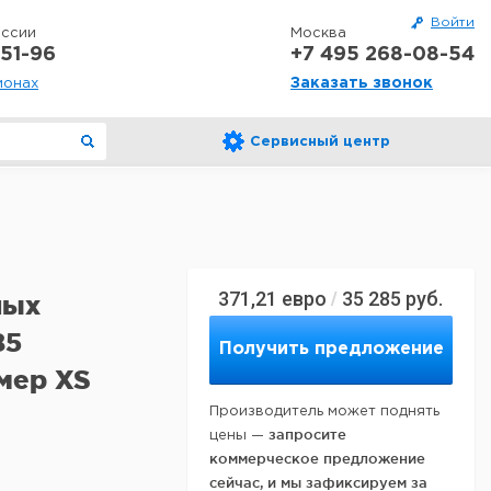
Войти
оссии
Москва
51-96
+7 495 268-08-54
Заказать звонок
ионах
Сервисный центр
371,21
евро
35 285
руб.
/
ных
85
Получить предложение
мер XS
Производитель может поднять
запросите
цены —
коммерческое предложение
сейчас, и мы зафиксируем за