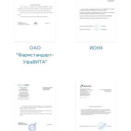
ОАО
ИОНХ
"Фармстандарт-
УфаВИТА"