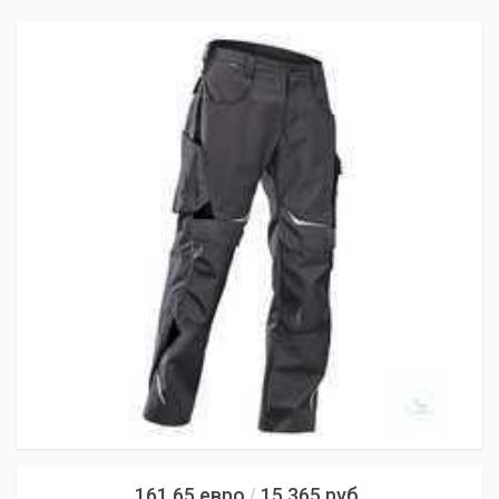
161,65
евро
15 365
руб.
/