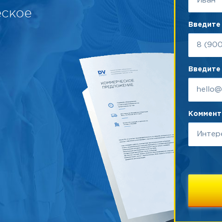
еское
Введите
Введите 
Коммента