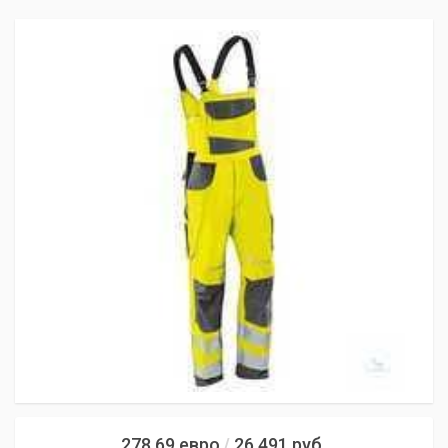
278,69
евро
26 491
руб.
/