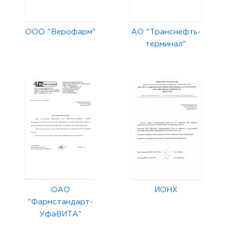
ООО "Верофарм"
АО "Транснефть-
терминал"
ОАО
ИОНХ
"Фармстандарт-
УфаВИТА"