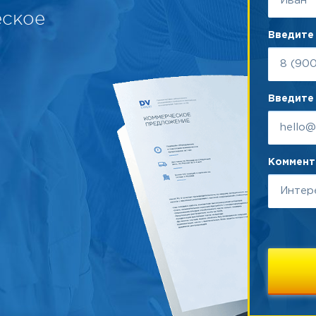
еское
Введите
Введите 
Коммента